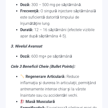
Doză:
300 – 500 mg pe săptămână.
Frecvență:
O singură injectare săptămânală
este suficientă datorită timpului de
înjumătățire lung.
Durată:
12 – 16 săptămâni (efectele vizibile
apar după săptămâna 4-5).
3. Nivelul Avansat
Doză:
600 mg+ pe săptămână
Cele 3 Beneficii Cheie (Bullet Points):
Regenerare Articulară:
Reduce
inflamația și durerea în articulații, permițând
antrenamente intense chiar și la vârste
înaintate sau cu accidentări vechi.
Masă Musculară
Semnificativă:
Favorizează câștiguri mari de