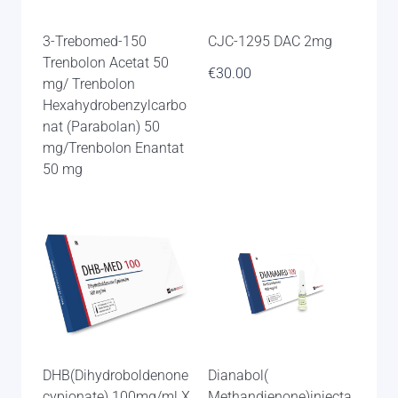
3-Trebomed-150
CJC-1295 DAC 2mg
Trenbolon Acetat 50
€
30.00
mg/ Trenbolon
Hexahydrobenzylcarbo
nat (Parabolan) 50
mg/Trenbolon Enantat
50 mg
DHB(Dihydroboldenone
Dianabol(
cypionate) 100mg/ml X
Methandienone)injecta