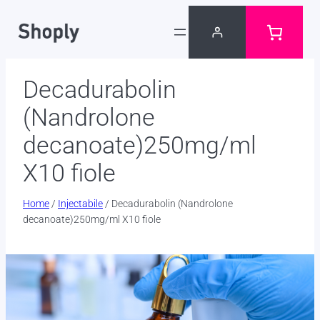
Skip
to
content
Decadurabolin
(Nandrolone
decanoate)250mg/ml
X10 fiole
Home
/
Injectabile
/ Decadurabolin (Nandrolone
decanoate)250mg/ml X10 fiole