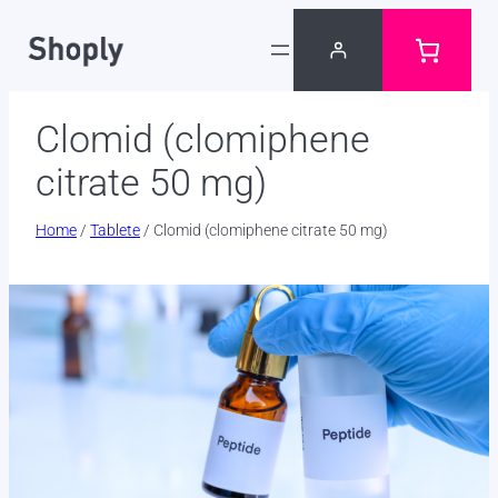
Skip
to
content
Clomid (clomiphene
citrate 50 mg)
Home
/
Tablete
/ Clomid (clomiphene citrate 50 mg)