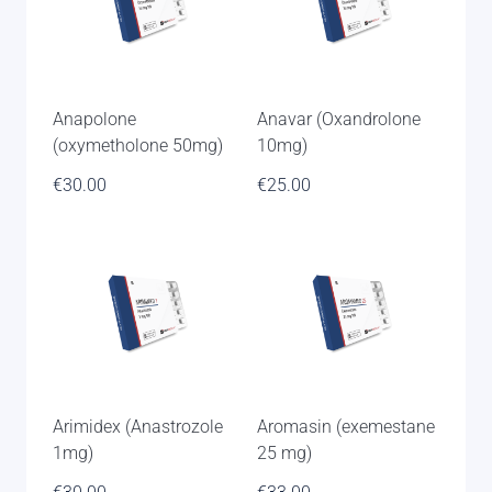
Anapolone
Anavar (Oxandrolone
(oxymetholone 50mg)
10mg)
€
30.00
€
25.00
Arimidex (Anastrozole
Aromasin (exemestane
1mg)
25 mg)