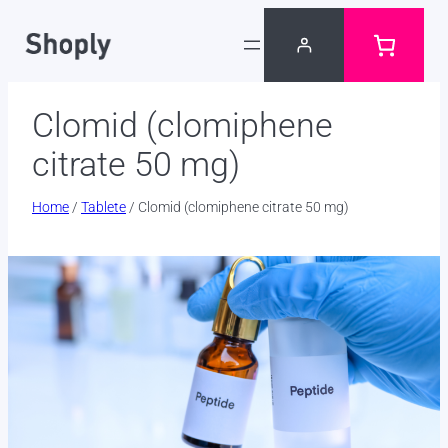
Skip
to
content
Clomid (clomiphene
citrate 50 mg)
Home
/
Tablete
/ Clomid (clomiphene citrate 50 mg)