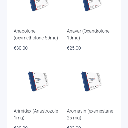
Anapolone
Anavar (Oxandrolone
(oxymetholone 50mg)
10mg)
€
30.00
€
25.00
Arimidex (Anastrozole
Aromasin (exemestane
1mg)
25 mg)